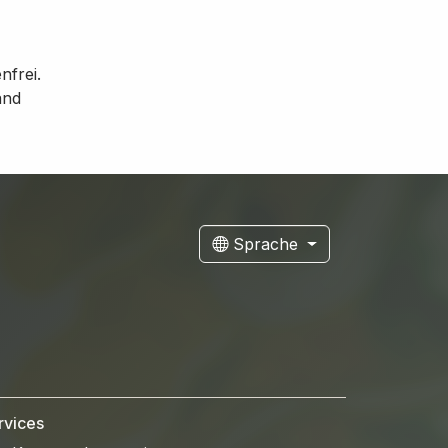
nfrei.
and
Sprache
rvices