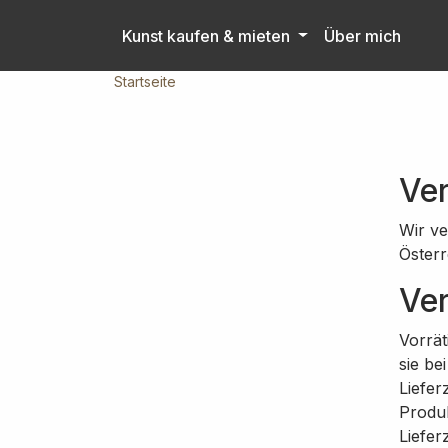
Skip to main content
Kunst kaufen & mieten
Über mich
Startseite
Ve
Wir ve
Österr
Ver
Vorrät
sie be
Liefer
Produ
Liefer