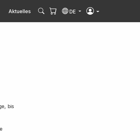
Aktuelles
DE
e, bis
e